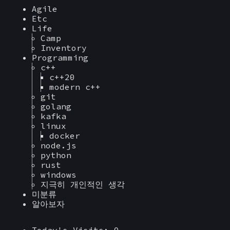
Agile
Etc
Life
Camp
Inventory
Programming
c++
c++20
modern c++
git
golang
kafka
linux
docker
node.js
python
rust
windows
지극히 개인적인 생각
미분류
알아보자