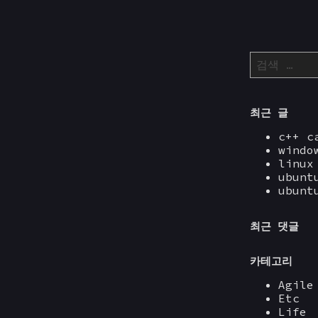
다
음
검
색:
최근 글
c++ 
wind
linu
ubunt
ubunt
최근 댓글
카테고리
Agile
Etc
Life