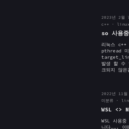
2023년 2월 
c++
linu
so 사용중 
리눅스 c++ 
pthread 
target_l
발생 할 수 
크되지 않은걸
2022년 11월
미분류
lin
WSL <>
WSL 사용중
니다……. 이