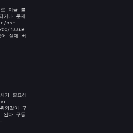
제로 지금 붙
안되거나 문제
/os-
c/issue
있어 실제 버
설치가 필요해
er
l 위와같이 구
게 된다 구동
-