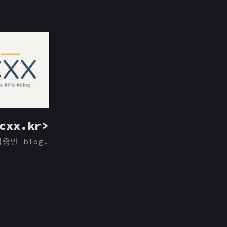
cxx.kr>
중인 blog.